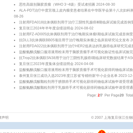
恶性高级别脑胶质瘤（WHO 3~4级）受试者招募 2024-08-30
ALA-PDT治疗中度宫颈上皮内瘤变患者结果在中华医学会第十八次妇科肿瘤
08-26
注射用FDA018抗体偶联剂用于治疗三阴性乳腺癌Ⅲ期临床试验完成首例受试者入
复旦张江2024年半年度业绩说明会 2024-08-02
注射用FZ-AD005抗体偶联剂用于治疗晚期实体瘤Ⅰ期临床试验完成首例受试者入
抗DLL3抗体偶联BB05项目用于治疗晚期实体瘤之临床前研究论文发布 2024
注射用FDA022抗体偶联剂用于治疗HER2低表达的乳腺癌临床研究完成首例受
盐酸氨酮戊酸口服溶液用粉末用于脑胶质瘤手术可视化验证性临床试验完成首例
抗Trop2抗体偶联SN38用于治疗三阴性乳腺癌I期临床研究数据结果于ASCO发
复旦张江2023年度集体业绩说明会 2024-04-08
盐酸氨酮戊酸口服溶液用粉末用于脑胶质瘤手术可视化获得药物临床试验申请受
泰州复旦张江成功入选2023年度江苏省'专精特新'中小企业名单 2023-12-
盐酸氨酮戊酸颗粒剂用于膀胱癌手术可视化获得药物临床试验申请受理通知书 2
盐酸氨酮戊酸颗粒剂用于乳腺癌手术可视化获得药物临床试验申请受理通知书 2
Page:
2
/7
Per Page
20
Tota
律声明
© 2007 上海复旦张江