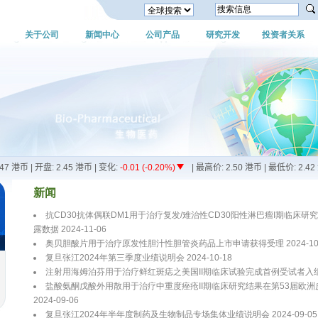
关于公司
新闻中心
公司产品
研究开发
投资者关系
新闻
抗CD30抗体偶联DM1用于治疗复发/难治性CD30阳性淋巴瘤I期临床研
露数据 2024-11-06
奥贝胆酸片用于治疗原发性胆汁性胆管炎药品上市申请获得受理 2024-10-
复旦张江2024年第三季度业绩说明会 2024-10-18
注射用海姆泊芬用于治疗鲜红斑痣之美国II期临床试验完成首例受试者入组 20
盐酸氨酮戊酸外用散用于治疗中重度痤疮II期临床研究结果在第53届欧
2024-09-06
复旦张江2024年半年度制药及生物制品专场集体业绩说明会 2024-09-05